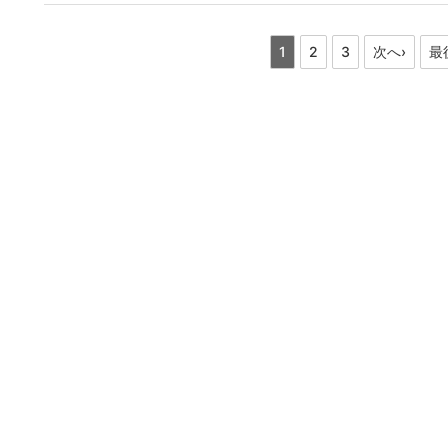
1
2
3
次へ›
最