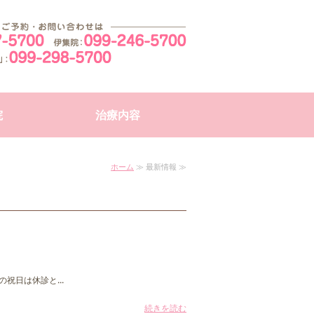
日祝診療している歯医者さん｜そふ
院
治療内容
ホーム
≫ 最新情報 ≫
の祝日は休診と...
続きを読む