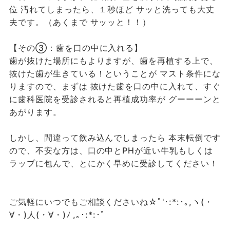
位 汚れてしまったら、１秒ほど サッと洗っても大丈
夫です。（あくまで サッッと！！）
【その③：歯を口の中に入れる】
歯が抜けた場所にもよりますが、歯を再植する上で、
抜けた歯が生きている！ということが マスト条件にな
りますので、まずは 抜けた歯を口の中に入れて、すぐ
に歯科医院を受診されると再植成功率が グーーーンと
あがります。
しかし、間違って飲み込んでしまったら 本末転倒です
ので、不安な方は、口の中とPHが近い牛乳もしくは
ラップに包んで、とにかく早めに受診してください！
ご気軽にいつでもご相談くださいね☆ﾟ'･:*:･｡,ヽ(・
∀・)人(・∀・)ﾉ ,｡･:*:･ﾟ