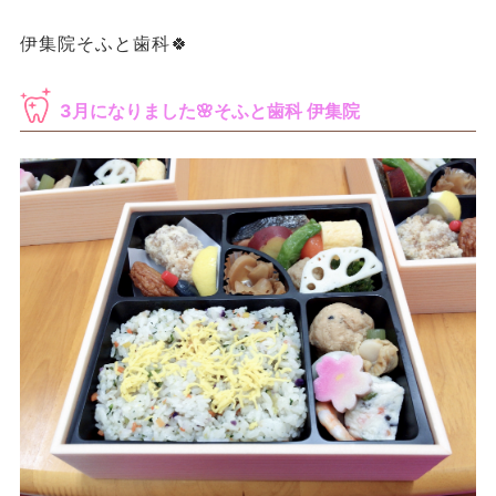
伊集院そふと歯科🍀
3月になりました🌸そふと歯科 伊集院