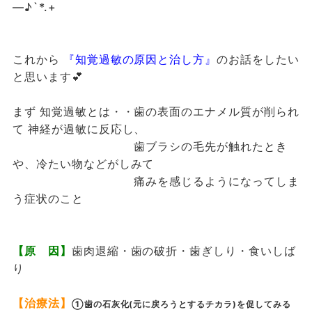
―♪`*.+
これから
『知覚過敏の原因と治し方』
のお話をしたい
と思います💕
まず 知覚過敏とは・・歯の表面のエナメル質が削られ
て 神経が過敏に反応し、
歯ブラシの毛先が触れたとき
や、冷たい物などがしみて
痛みを感じるようになってしま
う症状のこと
【原 因】
歯肉退縮・歯の破折・歯ぎしり・食いしば
り
【治療法】
①歯の石灰化(元に戻ろうとするチカラ)を促してみる