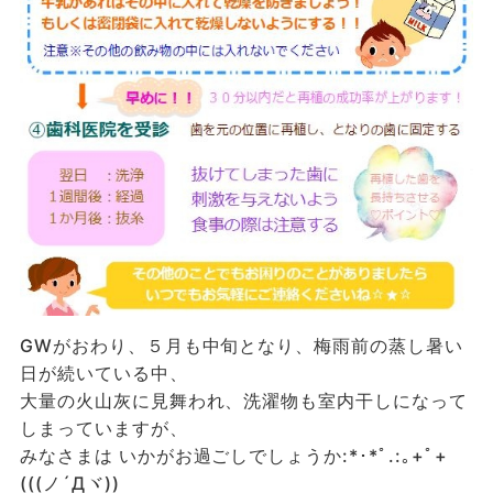
GWがおわり、５月も中旬となり、梅雨前の蒸し暑い
日が続いている中、
大量の火山灰に見舞われ、洗濯物も室内干しになって
しまっていますが、
みなさまは いかがお過ごしでしょうか:*･*ﾟ.:｡+ﾟ+
(((ノ´Дヾ))