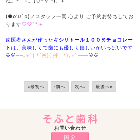
ね。*゜+。(Ｏ*'v`*)。+゜
(●o'∪`o)ノスタッフ一同 心より ご予約お待ちしてお
ります
♡♡`*.+
歯医者さんが作った
キシリトール１００％チョコレー
ト
は、美味しくて歯にも優しく嬉しいがいっぱいです
💛💛
━━｡+ﾟ( *´艸)( 艸｀*)｡+ﾟ━━
💛💛
«最初へ
‹前へ
次へ›
最後へ»
お問い合わせ
国 分