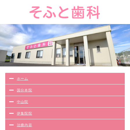
ホーム
国分本院
中山院
伊集院院
治療内容