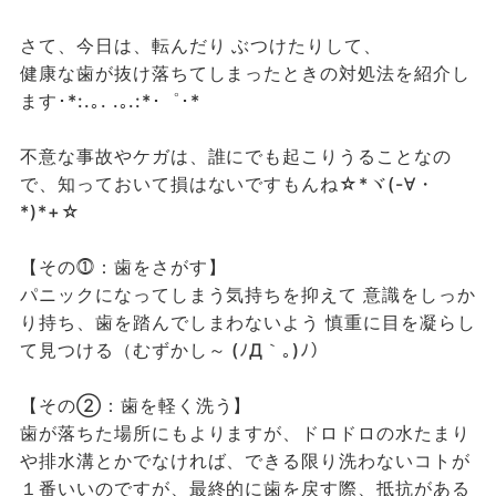
さて、今日は、転んだり ぶつけたりして、
健康な歯が抜け落ちてしまったときの対処法を紹介し
ます･*:.｡. .｡.:*･゜･*
不意な事故やケガは、誰にでも起こりうることなの
で、知っておいて損はないですもんね☆*ヾ(-∀・
*)*+☆
【その⓵：歯をさがす】
パニックになってしまう気持ちを抑えて 意識をしっか
り持ち、歯を踏んでしまわないよう 慎重に目を凝らし
て見つける（むずかし～ (ﾉД｀｡)ﾉ）
【その②：歯を軽く洗う】
歯が落ちた場所にもよりますが、ドロドロの水たまり
や排水溝とかでなければ、できる限り洗わないコトが
１番いいのですが、最終的に歯を戻す際、抵抗がある