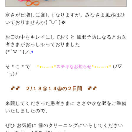
寒さが日増しに厳しくなりますが、みなさま風邪はひ
いておりませんか( ˘∪˘ )🍀
お口の中をキレイにしておくと 風邪予防になるとお医
者さまがおっしゃっておりました
(*´▽｀)ノ
♬
そ＊こ＊で
(ﾉ▽
*+:｡.｡:+*
ステキなお知らせ
*+:｡.｡:+*
｀｡)ﾉ
💕💕 ２/１３㊋１４㊌の２日間 💕💕
来院してくださった患者さまに ささやかな🎁をご準備
いたしましたので、
ぜひ お気軽に 歯のクリーニングにいらしてください