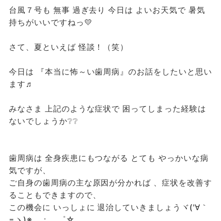
台風７号も 無事 過ぎ去り 今日は よいお天気で 暑気
持ちがいいですねっ💛
さて、夏といえば 怪談！（笑）
今日は 『本当に怖～い歯周病』のお話をしたいと思い
ます♬
みなさま 上記のような症状で 困ってしまった経験は
ないでしょうか❔❔
歯周病は 全身疾患にもつながる とても やっかいな病
気ですが、
ご自身の歯周病の主な原因が分かれば 、症状を改善す
ることもできますので、
この機会に いっしょに 退治していきましょうヾ('∀｀
=ヽ)※．；，゜☆