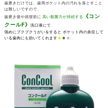
歯磨きだけでは、歯周ポケット内の汚れを落とすこと
は難しいですので、
《コン
歯磨き後や就寝前に
高い殺菌力が持続する
クールF》
洗口液
にて
強めにブクブクうがいをすると ポケット内の炎症して
いる歯肉にも効いてくれます
☻
☻
☻