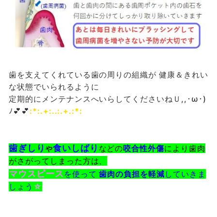
歯を支えてくれている歯の周りの組織が 健康＆きれい
な状態でいられるように
定期的にメンテナンスへいらしてくださいねＵ,,･ω･)
ﾉ💕💕
:*:.+:..:.+.:*:
歯ぎしり
食いしばり
などの
咬合性外傷
により歯肉
や
がさがってしまった方は、
マウスピース
を使って
歯肉の負担を軽減
していきま
しょう
☆