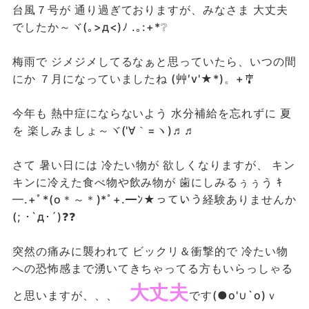
台風７号が 通り過ぎておりますが、みなさま 大丈夫
でしたか～ヾ(｡>д<)ﾉ .｡:+*❔
梅雨で ジメジメしてるなぁと思っていたら、いつの間
にか ７月になっていましたね (艸′v'★*)。+🎐
今年も 熱中症にならないよう 水分補給を忘れずに 夏
を 楽しみましょ～ヾ('∀｀=ヽ)♬♬
さて 暑い日には 冷たい物が 欲しくなりますが、 キン
キンに冷えた食べ物や飲み物が 歯にしみるぅぅう ｷ
━.+ﾟ*(о＊～＊)*ﾟ+.━ﾝ★っていう経験ありませんか
(; ･`д･´)❓❓
突然の痛みに襲われて ビックリ＆衝撃的で 冷たい物
への恐怖感まで湧いてきちゃってる方もいらっしゃる
大丈夫
と思いますが、、、
です(●o'∪`o)ｖ